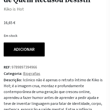
Kiko is Hot
16,65
€
Em stock
Quantidade
ADICIONAR
de
Icónico
-
REF:
9789897394966
Um
Categoria:
Biografias
Retrato
Descrição:
Icónico não é apenas o retrato íntimo de Kiko is
Íntimo
Hot; é a imagem crua, mordaz e profundamente
de
contemporânea de uma geração que cresceu online,
Quem
aprendeu a fazer humor antes de aprender a pedir ajuda e
Recusou
teve de inventar linguagem para falar de identidade, corpo,
Desistir
pertença, exposição e saúde mental. Entre a infância