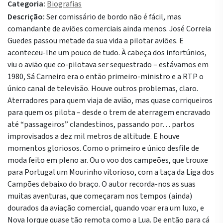
Categoria:
Biografias
Descrição:
Ser comissário de bordo não é fácil, mas
comandante de aviões comerciais ainda menos. José Correia
Guedes passou metade da sua vida a pilotar aviões. E
aconteceu-lhe um pouco de tudo. À cabeça dos infortúnios,
viu o avião que co-pilotava ser sequestrado – estávamos em
1980, Sá Carneiro era o então primeiro-ministro e a RTP o
único canal de televisão. Houve outros problemas, claro.
Aterradores para quem viaja de avião, mas quase corriqueiros
para quem os pilota – desde o trem de aterragem encravado
até “passageiros” clandestinos, passando por… partos
improvisados a dez mil metros de altitude. E houve
momentos gloriosos. Como o primeiro e único desfile de
moda feito em pleno ar. Ou o voo dos campeões, que trouxe
para Portugal um Mourinho vitorioso, com a taça da Liga dos
Campões debaixo do braço. O autor recorda-nos as suas
muitas aventuras, que começaram nos tempos (ainda)
dourados da aviação comercial, quando voar era um luxo, e
Nova Iorque quase tão remota como a Lua. De então para cá