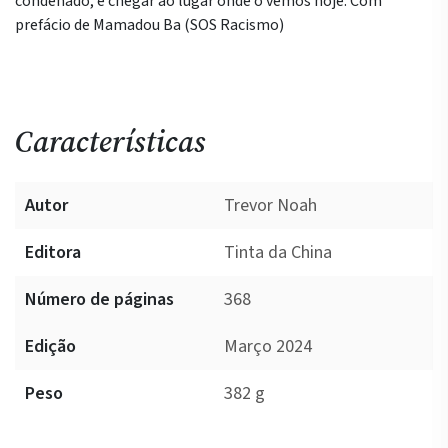
condenado, e chegar ao lugar onde o vemos hoje. Com
prefácio de Mamadou Ba (SOS Racismo)
Características
Autor
Trevor Noah
Editora
Tinta da China
Número de páginas
368
Edição
Março 2024
Peso
382 g