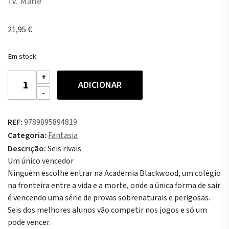
I.V. Marie
21,95
€
Em stock
Quantidade
ADICIONAR
de
Jogos
da
REF:
9789895894819
Eternidade
Categoria:
Fantasia
Descrição:
Seis rivais
Um único vencedor
Ninguém escolhe entrar na Academia Blackwood, um colégio
na fronteira entre a vida e a morte, onde a única forma de sair
é vencendo uma série de provas sobrenaturais e perigosas.
Seis dos melhores alunos vão competir nos jogos e só um
pode vencer.