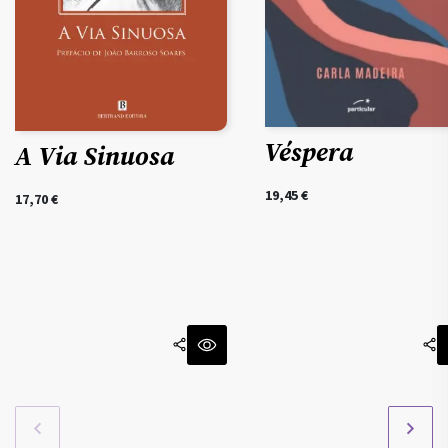
Véspera
A Via Sinuosa
19,45
€
17,70
€