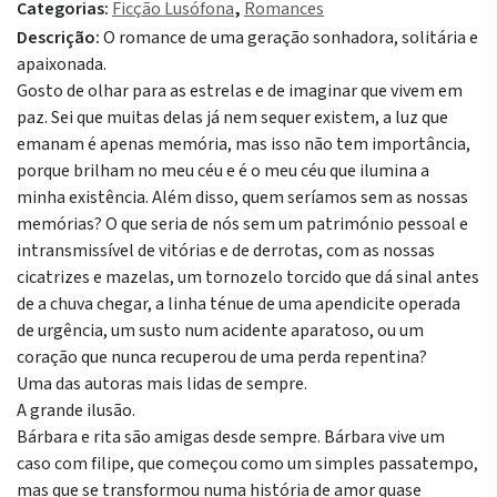
Categorias:
Ficção Lusófona
,
Romances
Descrição:
O romance de uma geração sonhadora, solitária e
apaixonada.
Gosto de olhar para as estrelas e de imaginar que vivem em
paz. Sei que muitas delas já nem sequer existem, a luz que
emanam é apenas memória, mas isso não tem importância,
porque brilham no meu céu e é o meu céu que ilumina a
minha existência. Além disso, quem seríamos sem as nossas
memórias? O que seria de nós sem um património pessoal e
intransmissível de vitórias e de derrotas, com as nossas
cicatrizes e mazelas, um tornozelo torcido que dá sinal antes
de a chuva chegar, a linha ténue de uma apendicite operada
de urgência, um susto num acidente aparatoso, ou um
coração que nunca recuperou de uma perda repentina?
Uma das autoras mais lidas de sempre.
A grande ilusão.
Bárbara e rita são amigas desde sempre. Bárbara vive um
caso com filipe, que começou como um simples passatempo,
mas que se transformou numa história de amor quase