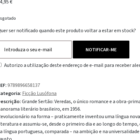
4,95
€
sgotado
uer ser notificado quando este produto voltar a estar em stock?
NOTIFICAR-ME
Autorizo a utilização deste endereço de e-mail para receber aler
EF:
9789896658137
ategoria:
Ficção Lusófona
escrição:
Grande Sertão: Veredas, o único romance e a obra-prim
anorama literário brasileiro, em 1956.
evolucionário na forma – praticamente inventou uma língua nova
iteratura e assumiu-se, desde o primeiro dia e ao longo do tempo
a língua portuguesa, comparada – na ambição e na universalidade
austo.