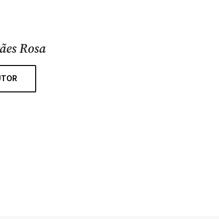
ães Rosa
UTOR