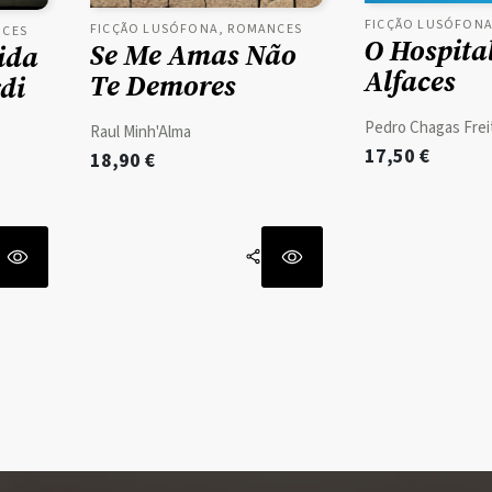
FICÇÃO LUSÓFONA
FICÇÃO LUSÓFONA, ROMANCES
NCES
O Hospita
Se Me Amas Não
ida
Alfaces
Te Demores
di
Pedro Chagas Frei
Raul Minh'Alma
17,50
€
18,90
€