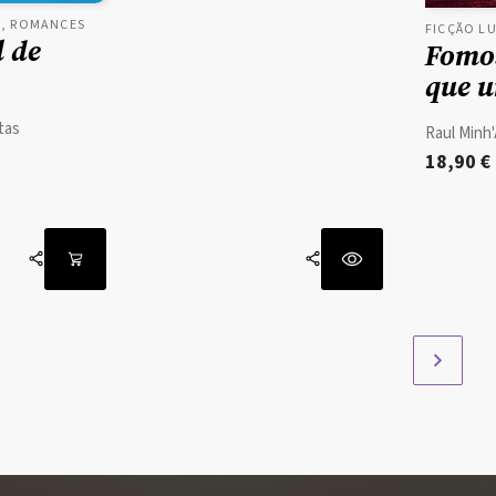
, ROMANCES
FICÇÃO L
l de
Fomo
que 
tas
Raul Minh
18,90
€