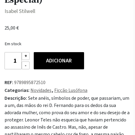
Isabel Stilwell
25,00
€
Em stock
Quantidade
ADICIONAR
de
Leonor
Teles
REF:
9789895872510
(Edição
Categorias:
Novidades
,
Ficção Lusófona
Especial)
Descrição:
Sete anéis, símbolos de poder, que passariam, um
a um, das mãos do rei D. Fernando para os dedos da sua
adorada mulher, como prova do seu amor e do seu desejo de a
proteger. Leonor Teles não esquecia que haviam pertencido
ao assassino de Inês de Castro. Mas, não, apesar de
partilharem o mesmo cabelo cor de fogo, a mesma paixão