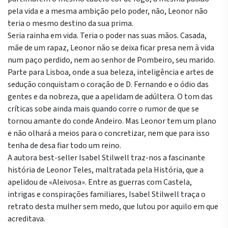
pela vida e a mesma ambição pelo poder, não, Leonor não
teria o mesmo destino da sua prima.
Seria rainha em vida. Teria o poder nas suas mãos. Casada,
mãe de um rapaz, Leonor não se deixa ficar presa nem à vida
num paço perdido, nem ao senhor de Pombeiro, seu marido.
Parte para Lisboa, onde a sua beleza, inteligência e artes de
sedução conquistam o coração de D. Fernando e o ódio das
gentes e da nobreza, que a apelidam de adúltera. O tom das
críticas sobe ainda mais quando corre o rumor de que se
tornou amante do conde Andeiro. Mas Leonor tem um plano
e não olhará a meios para o concretizar, nem que para isso
tenha de desa fiar todo um reino.
A autora best-seller Isabel Stilwell traz-nos a fascinante
história de Leonor Teles, maltratada pela História, que a
apelidou de «Aleivosa». Entre as guerras com Castela,
intrigas e conspirações familiares, Isabel Stilwell traça o
retrato desta mulher sem medo, que lutou por aquilo em que
acreditava.