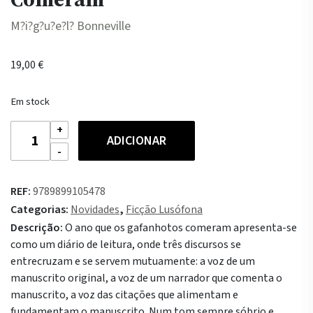
M?i?g?u?e?l? Bonneville
19,00
€
Em stock
Quantidade
ADICIONAR
de
O
Ano
REF:
9789899105478
que
Categorias:
Novidades
,
Ficção Lusófona
os
Descrição:
O ano que os gafanhotos comeram apresenta-se
Gafanhotos
como um diário de leitura, onde três discursos se
Comeram
entrecruzam e se servem mutuamente: a voz de um
manuscrito original, a voz de um narrador que comenta o
manuscrito, a voz das citações que alimentam e
fundamentam o manuscrito. Num tom sempre sóbrio e