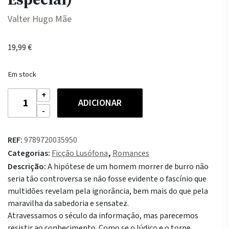
Valter Hugo Mãe
19,99
€
Em stock
Quantidade
ADICIONAR
de
O
Século
REF:
9789720035950
dos
Categorias:
Ficção Lusófona
,
Romances
Imbecis
Descrição:
A hipótese de um homem morrer de burro não
(Edição
seria tão controversa se não fosse evidente o fascínio que
Especial)
multidões revelam pela ignorância, bem mais do que pela
maravilha da sabedoria e sensatez.
Atravessamos o século da informação, mas parecemos
resistir ao conhecimento. Como se o lúdico e o torpe