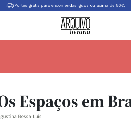
Portes grátis para encomendas iguais ou acima de 50€.
Os Espaços em Br
gustina Bessa-Luís