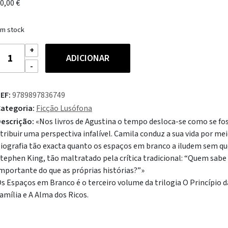
0,00
€
m stock
uantidade
ADICIONAR
e
s
spaços
EF:
9789897836749
em
ategoria:
Ficção Lusófona
ranco
escrição:
«Nos livros de Agustina o tempo desloca-se como se fos
tribuir uma perspectiva infalível. Camila conduz a sua vida por m
iografia tão exacta quanto os espaços em branco a iludem sem que
tephen King, tão maltratado pela crítica tradicional: “Quem sabe 
mportante do que as próprias histórias?”»
s Espaços em Branco é o terceiro volume da trilogia O Princípio d
amília e A Alma dos Ricos.