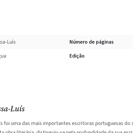
sa-Luís
Número de páginas
gua
Edição
ssa-Luís
s foi uma das mais importantes escritoras portuguesas do s
 obra literária, distinguiu-se pela profundidade da sua escri