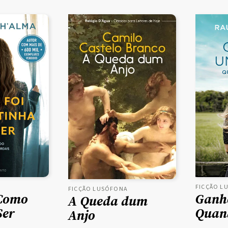
A
FICÇÃO L
FICÇÃO LUSÓFONA
 Como
Ganh
A Queda dum
Ser
Quand
Anjo