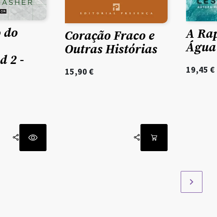
o do
A Ra
Coração Fraco e
Água
Outras Histórias
 2 -
19,45
€
15,90
€