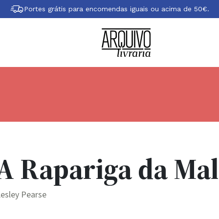
Portes grátis para encomendas iguais ou acima de 50€.
A Rapariga da Ma
esley Pearse