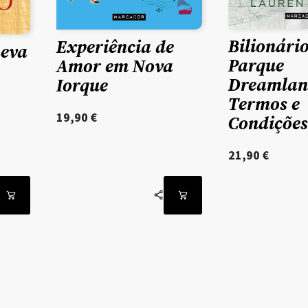
Bilionári
Experiência de
Leva
Parque
Amor em Nova
Dreamland
Iorque
Termos e
19,90
€
Condições
21,90
€