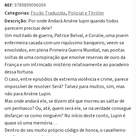
REF:
9789899096004
Categorias:
Ficção Traduzida
,
Policial e Thriller
Descrição:
Por onde Andará Arsène lupin quando todos
parecem precisar dele?
Um mutilado de guerra, Patrice Belval, e Coralie, uma jovem
enfermeira casada com um riquíssimo banqueiro, veem-se
envolvidos, em plena Primeira Guerra Mundial, nas pontas
soltas de uma conspiração que envolve reservas de ouro da
França e um intrincado mistério relativamente ao paradeiro
dessa fortuna.
O caso, entre episódios de extrema violência e crime, parece
impossível de resolver. Será? Talvez para muitos, sim, mas
não para Arsène Lupin.
Mas onde andará ele, se dizem até que morreu ao saltar de
um penhasco? Ou, até, quem será ele, se na verdade consegue
disfarçar-se como ninguém? No início deste conto, Lupin é
quase só uma memória…
Dentro do seu muito próprio código de honra, o cavalheiro-