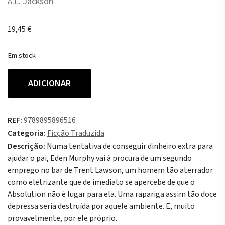
A.L. Jackson
19,45
€
Em stock
Quantidade
ADICIONAR
de
Dá-
me
REF:
9789895896516
uma
Categoria:
Ficção Traduzida
Razão
Descrição:
Numa tentativa de conseguir dinheiro extra para
ajudar o pai, Eden Murphy vai à procura de um segundo
emprego no bar de Trent Lawson, um homem tão aterrador
como eletrizante que de imediato se apercebe de que o
Absolution não é lugar para ela. Uma rapariga assim tão doce
depressa seria destruída por aquele ambiente. E, muito
provavelmente, por ele próprio.