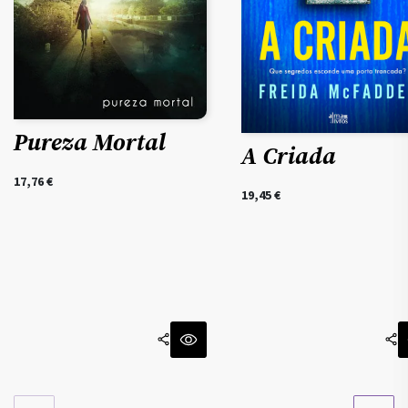
Pureza Mortal
A Criada
17,76
€
19,45
€