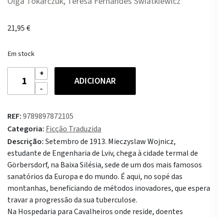
Olga Tokarczuk, Teresa Fernandes Swiatkiewicz
21,95
€
Em stock
Quantidade
ADICIONAR
de
Empúsio
REF:
9789897872105
Categoria:
Ficção Traduzida
Descrição:
Setembro de 1913. Mieczyslaw Wojnicz,
estudante de Engenharia de Lviv, chega à cidade termal de
Görbersdorf, na Baixa Silésia, sede de um dos mais famosos
sanatórios da Europa e do mundo. É aqui, no sopé das
montanhas, beneficiando de métodos inovadores, que espera
travar a progressão da sua tuberculose.
Na Hospedaria para Cavalheiros onde reside, doentes