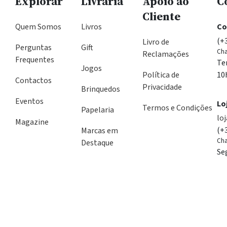
Explorar
Livraria
Apoio ao
C
Cliente
Quem Somos
Livros
Co
(+
Livro de
Perguntas
Gift
Cha
Reclamações
Frequentes
Te
Jogos
Política de
10
Contactos
Privacidade
Brinquedos
Eventos
Lo
Termos e Condições
Papelaria
lo
Magazine
(+
Marcas em
Cha
Destaque
Se