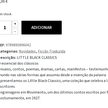
,00
€
m stock
uantidade
ADICIONAR
e
ngrenagens
em
EF:
9789895896042
ovimento
ategorias:
Novidades
,
Ficção Traduzida
escrição:
LITTLE BLACK CLASSICS
 essencial dos clássicos
nsaios, contos, poemas, dramas, cartas, manifestos – testemunh
undo nas várias formas que assumiu desde a invenção da palavra.
presentamos os Little Black Classics, uma coleção que celebra a 
scritores.
ngrenagens em Movimento, um dos últimos contos escritos por 
ostumamente, em 1927.