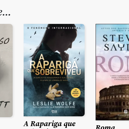
de…
A Rapariga que
Roma