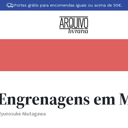
Portes grátis para encomendas iguais ou acima de 50€.
Engrenagens em 
Ryunosuke Akutagawa