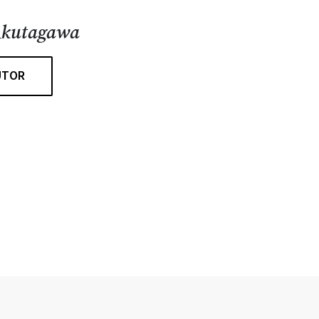
Akutagawa
UTOR