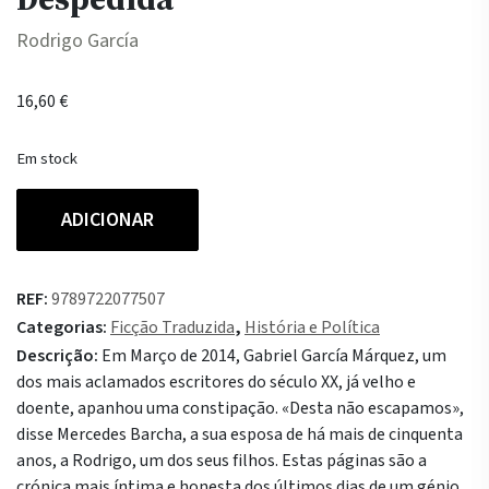
Rodrigo García
16,60
€
Em stock
Quantidade
ADICIONAR
de
Gabo
e
REF:
9789722077507
Mercedes:
Categorias:
Ficção Traduzida
,
História e Política
Uma
Descrição:
Em Março de 2014, Gabriel García Márquez, um
Despedida
dos mais aclamados escritores do século XX, já velho e
doente, apanhou uma constipação. «Desta não escapamos»,
disse Mercedes Barcha, a sua esposa de há mais de cinquenta
anos, a Rodrigo, um dos seus filhos. Estas páginas são a
crónica mais íntima e honesta dos últimos dias de um génio,