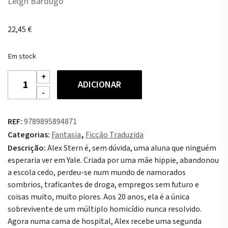
Leigh Bardugo
22,45
€
Em stock
Quantidade
ADICIONAR
de
Nona
Casa
REF:
9789895894871
Categorias:
Fantasia
,
Ficção Traduzida
Descrição:
Alex Stern é, sem dúvida, uma aluna que ninguém
esperaria ver em Yale. Criada por uma mãe hippie, abandonou
a escola cedo, perdeu-se num mundo de namorados
sombrios, traficantes de droga, empregos sem futuro e
coisas muito, muito piores. Aos 20 anos, ela é a única
sobrevivente de um múltiplo homicídio nunca resolvido.
Agora numa cama de hospital, Alex recebe uma segunda