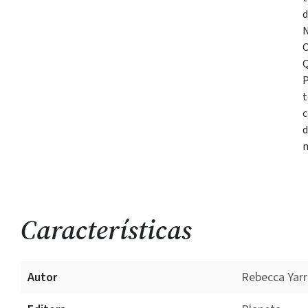
d
N
O
Q
P
t
c
d
m
Características
Autor
Rebecca Yar