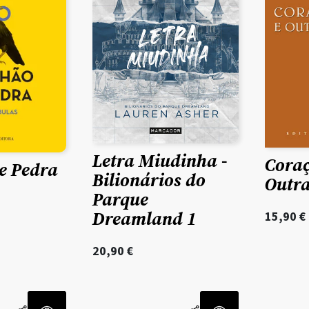
Letra Miudinha -
Coraç
e Pedra
Bilionários do
Outra
Parque
Dreamland 1
15,90
€
20,90
€