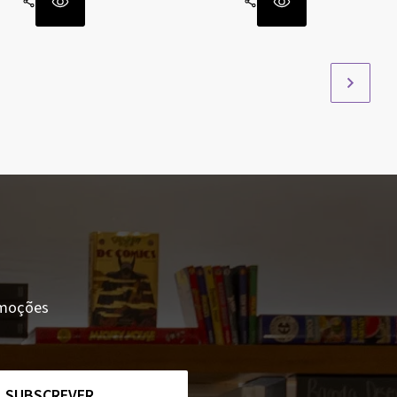
romoções
SUBSCREVER