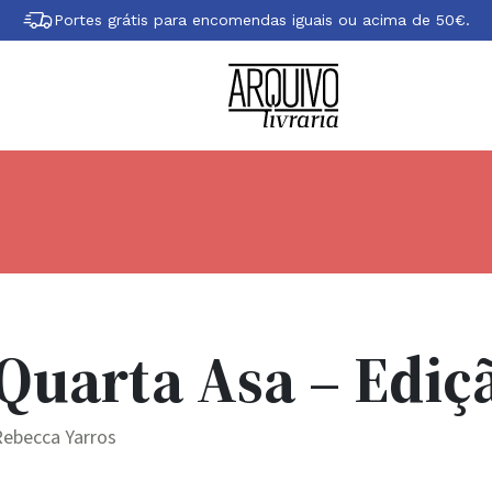
Portes grátis para encomendas iguais ou acima de 50€.
Quarta Asa – Ediç
Rebecca Yarros