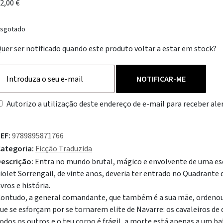
2,00
€
sgotado
uer ser notificado quando este produto voltar a estar em stock?
NOTIFICAR-ME
Autorizo a utilização deste endereço de e-mail para receber aler
EF:
9789895871766
ategoria:
Ficção Traduzida
escrição:
Entra no mundo brutal, mágico e envolvente de uma esco
iolet Sorrengail, de vinte anos, deveria ter entrado no Quadrante 
ivros e história.
ontudo, a general comandante, que também é a sua mãe, ordenou-
ue se esforçam por se tornarem elite de Navarre: os cavaleiros d
odos os outros e o teu corpo é frágil, a morte está apenas a um 