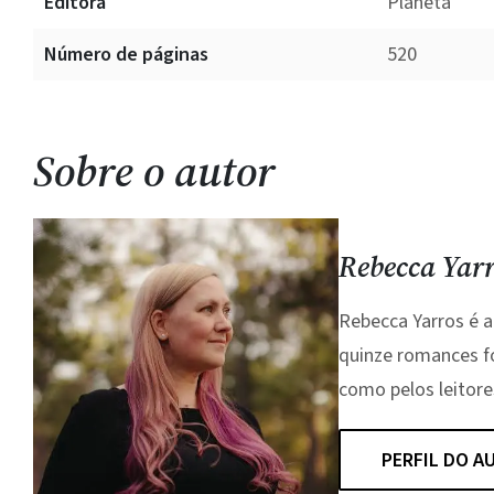
Editora
Planeta
Número de páginas
520
Sobre o autor
Rebecca Yar
Rebecca Yarros é a
quinze romances f
como pelos leitore
PERFIL DO A