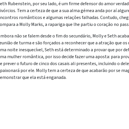
eth Rubenstein, por seu lado, é um firme defensor do amor verdad
ivórcios. Tem a certeza de que a sua alma gémea anda por aí algur
ncontros românticos e algumas relações falhadas. Contudo, che
ompara a Molly Marks, a rapariga que lhe partiu o coração no pass
mbora não se falem desde o fim do secundário, Molly e Seth aca
eunião de turma e são forçados a reconhecer que a atração que os
ma noite inesquecível, Seth está determinado a provar que por de
ma mulher romântica, por isso decide fazer uma aposta: para prov
e prever o futuro de cinco dos casais ali presentes, incluindo o del
paixonará por ele. Molly tem a certeza de que acabarão por se ma
emonstrar que ela está enganada.