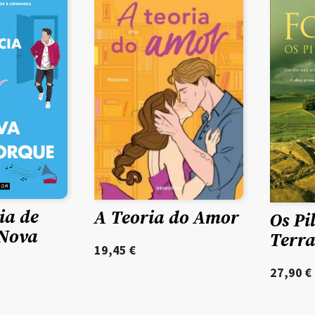
ia de
A Teoria do Amor
Os Pi
Nova
Terra
19,45
€
27,90
€