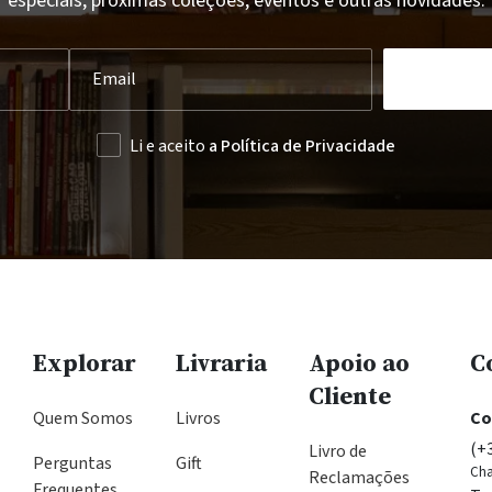
especiais, próximas coleções, eventos e outras novidades.
Li e aceito
a Política de Privacidade
Explorar
Livraria
Apoio ao
C
Cliente
Quem Somos
Livros
Co
(+
Livro de
Perguntas
Gift
Cha
Reclamações
Frequentes