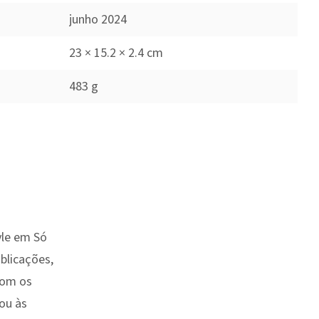
junho 2024
23 × 15.2 × 2.4 cm
483 g
yle em Só
blicações,
com os
ou às