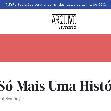
Portes grátis para encomendas iguais ou acima de 50€.
Só Mais Uma Hist
atelyn Doyle