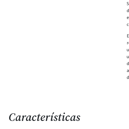
S
d
e
c
E
r
u
u
d
a
d
Características