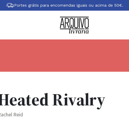
Portes grátis para encomendas iguais ou acima de 50€.
Heated Rivalry
achel Reid