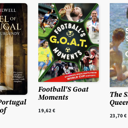
Football'S Goat
The S
Moments
Portugal
Queer
of
19,62
€
23,70
€