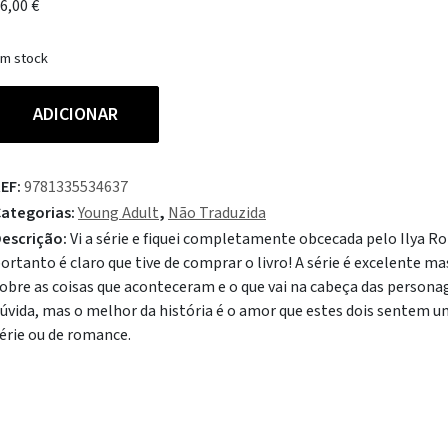
6,00
€
m stock
uantidade
ADICIONAR
e
eated
ivalry
EF:
9781335534637
ategorias:
Young Adult
,
Não Traduzida
escrição:
Vi a série e fiquei completamente obcecada pelo Ilya Ro
ortanto é claro que tive de comprar o livro! A série é excelente 
obre as coisas que aconteceram e o que vai na cabeça das person
úvida, mas o melhor da história é o amor que estes dois sentem um
érie ou de romance.