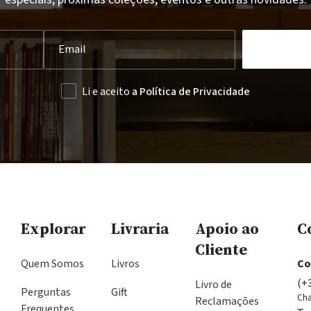
Li e aceito
a Política de Privacidade
Explorar
Livraria
Apoio ao
C
Cliente
Quem Somos
Livros
Co
(+
Livro de
Perguntas
Gift
Cha
Reclamações
Frequentes