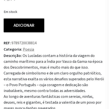
Em stock
Quantidade
ADICIONAR
de
Os
Lusíadas
REF:
9789720038814
Categoria:
Poesia
Descrição:
Os Lusíadas contam a história da viagem do
caminho marítimo para a Índia por Vasco da Gama na época
dos Descobrimentos, mas é muito mais do que isso.
Carregada de simbolismo e de um claro orgulho patriótico,
esta narrativa exalta os vários desafios superados pelo Herói
– o Povo Português – cuja coragem e dedicação são
inabaláveis, mesmo contra todas as adversidades.
Ao longo de aventuras fantásticas com sereias, ninfas,
deuses, reis e gigantes, é testada a valentia de um povo por
mares nunca dantes navegados.