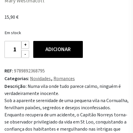
Mary Westmacott
15,90
€
Em stock
Quantidade
ADICIONAR
de
A
Rosa
REF:
9789892368795
e
Categorias:
Novidades
,
Romances
o
Descrição:
Numa vila onde tudo parece calmo, ninguém é
Teixo
verdadeiramente inocente.
Sob a aparente serenidade de uma pequena vila na Cornualha,
fervilham paixões, segredos e desejos inconfessados.
Enquanto recupera de um acidente, o Capitão Norreys torna-
se observador privilegiado da vida em St Loo, conquistando a
confiança dos habitantes e mergulhando nas intrigas que