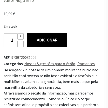
Valter Hugo Mãe
19,99
€
Em stock
Quantidade
ADICIONAR
de
O
Século
REF:
9789720031006
dos
Categorias:
Nossas Sugestões para o Verão
,
Romances
Imbecis
Descrição:
A hipótese de um homem morrer de burro não
seria tão controversa se não fosse evidente o fascínio que
multidões revelam pela ignorância, bem mais do que pela
maravilha da sabedoria e sensatez.
Atravessamos o século da informação, mas parecemos
resistir ao conhecimento. Como se o lúdico e o torpe
definissem afinal o propósito dos colectivos que perdem a