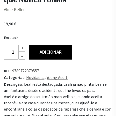
Alice Kellen
19,90
€
Em stock
Quantidade
ADICIONAR
de
Deixa
Acontecer
REF:
9789722379557
1
Categorias:
Novidades
,
Young Adult
-
Descrição:
Leah está destroçada. Leah já não pinta. Leah é
Tudo
um fantasma desde o acidente que lhe levou os pais.
o
Axel é o amigo do seu irmão mais velho e, quando aceita
que
recebê-la em casa durante uns meses, quer ajudá-la a
Nunca
encontrar e a colar os pedaços da rapariga cheia de vida e cor
Fomos
que outrora foi. No entanto, Axel não sabe que ela sempre