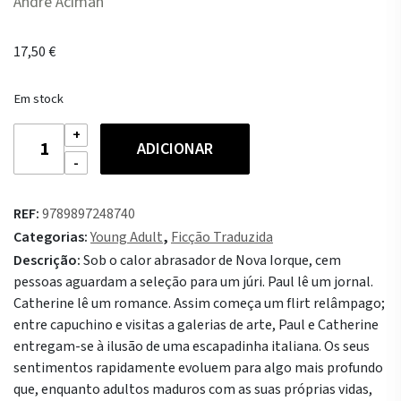
André Aciman
17,50
€
Em stock
Quantidade
ADICIONAR
de
Quarto
com
REF:
9789897248740
Vista
Categorias:
Young Adult
,
Ficção Traduzida
para
Descrição:
Sob o calor abrasador de Nova Iorque, cem
o
pessoas aguardam a seleção para um júri. Paul lê um jornal.
Mar
Catherine lê um romance. Assim começa um flirt relâmpago;
entre capuchino e visitas a galerias de arte, Paul e Catherine
entregam-se à ilusão de uma escapadinha italiana. Os seus
sentimentos rapidamente evoluem para algo mais profundo
que, enquanto adultos maduros com as suas próprias vidas,