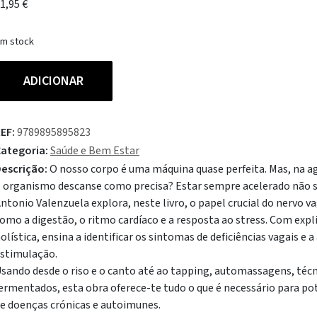
1,95
€
m stock
uantidade
ADICIONAR
e
stimula
EF:
9789895895823
eu
ategoria:
Saúde e Bem Estar
ervo
escrição:
O nosso corpo é uma máquina quase perfeita. Mas, na a
ago
 organismo descanse como precisa? Estar sempre acelerado não s
ntonio Valenzuela explora, neste livro, o papel crucial do nervo 
omo a digestão, o ritmo cardíaco e a resposta ao stress. Com exp
olística, ensina a identificar os sintomas de deficiências vagais e a
stimulação.
sando desde o riso e o canto até ao tapping, automassagens, técn
ermentados, esta obra oferece-te tudo o que é necessário para po
e doenças crónicas e autoimunes.