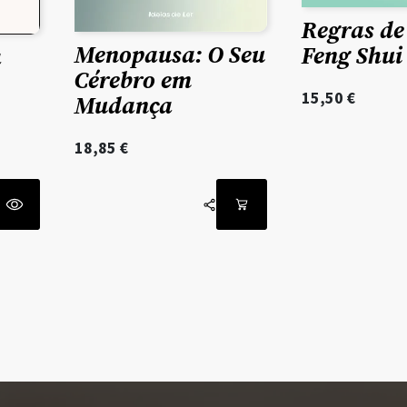
Regras de
Menopausa: O Seu
Feng Shui
a
Cérebro em
15,50
€
Mudança
18,85
€