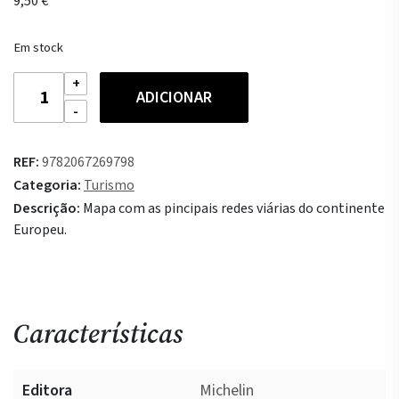
9,50
€
Em stock
Quantidade
ADICIONAR
de
Mapa
National
REF:
9782067269798
Europa
Categoria:
Turismo
2026
Descrição:
Mapa com as pincipais redes viárias do continente
Europeu.
Características
Editora
Michelin