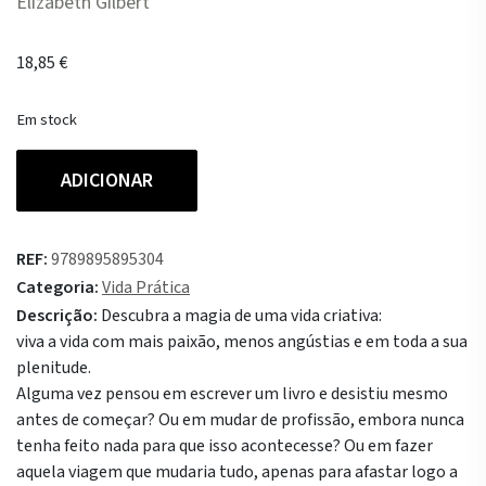
Elizabeth Gilbert
18,85
€
Em stock
Quantidade
ADICIONAR
de
A
Grande
REF:
9789895895304
Magia
Categoria:
Vida Prática
Descrição:
Descubra a magia de uma vida criativa:
viva a vida com mais paixão, menos angústias e em toda a sua
plenitude.
Alguma vez pensou em escrever um livro e desistiu mesmo
antes de começar? Ou em mudar de profissão, embora nunca
tenha feito nada para que isso acontecesse? Ou em fazer
aquela viagem que mudaria tudo, apenas para afastar logo a