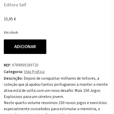
Editora Self
15,95
€
Em stock
Quantidade
ADICIONAR
de
Mais
150
REF:
9789899189720
Jogos
Categoria:
Vida Prática
Explosivos
Descrição:
Depois de conquistar milhares de leitores, a
para
coleção que já ajudou tantos portugueses a manter a mente
um
ativa está de volta com um novo desafio: Mais 150 Jogos
Cérebro
Explosivos para um cérebro jovem.
Jovem
Neste quarto volume reunimos 150 novos jogos e exercícios
especialmente concebidos para estimular a memória, o