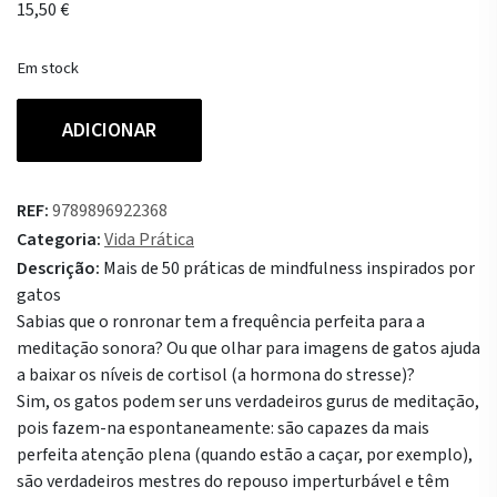
15,50
€
Em stock
Quantidade
ADICIONAR
de
Meditação
-
REF:
9789896922368
Um
Categoria:
Vida Prática
Guia
Descrição:
Mais de 50 práticas de mindfulness inspirados por
Felino
gatos
Sabias que o ronronar tem a frequência perfeita para a
meditação sonora? Ou que olhar para imagens de gatos ajuda
a baixar os níveis de cortisol (a hormona do stresse)?
Sim, os gatos podem ser uns verdadeiros gurus de meditação,
pois fazem-na espontaneamente: são capazes da mais
perfeita atenção plena (quando estão a caçar, por exemplo),
são verdadeiros mestres do repouso imperturbável e têm