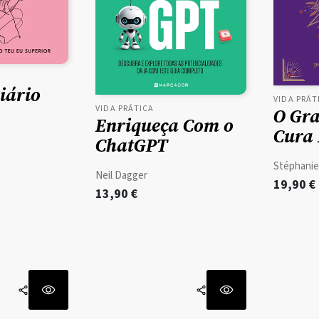
iário
VIDA PRÁT
VIDA PRÁTICA
O Gra
Enriqueça Com o
Cura
ChatGPT
Stéphanie
Neil Dagger
19,90
€
13,90
€