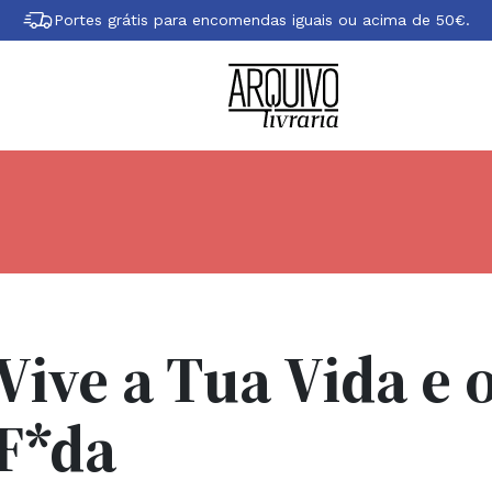
Portes grátis para encomendas iguais ou acima de 50€.
Vive a Tua Vida e 
F*da