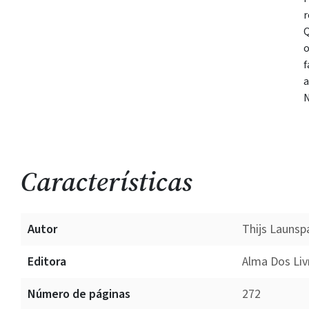
r
Q
o
f
a
N
Características
Autor
Thijs Launsp
Editora
Alma Dos Liv
Número de páginas
272