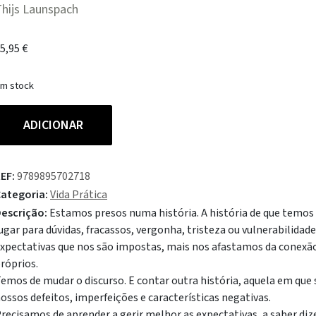
hijs Launspach
5,95
€
m stock
uantidade
ADICIONAR
e
ive
EF:
9789895702718
ua
ategoria:
Vida Prática
ida
escrição:
Estamos presos numa história. A história de que temos 
ugar para dúvidas, fracassos, vergonha, tristeza ou vulnerabilida
xpectativas que nos são impostas, mais nos afastamos da conexão 
esto
róprios.
ue
emos de mudar o discurso. E contar outra história, aquela em qu
e
ossos defeitos, imperfeições e características negativas.
*da
recisamos de aprender a gerir melhor as expectativas, a saber diz