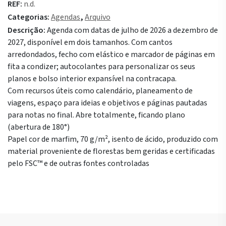
REF:
n.d.
18
Categorias:
Agendas
,
Arquivo
Meses
Descrição:
Agenda com datas de julho de 2026 a dezembro de
2026-
2027, disponível em dois tamanhos. Com cantos
2027
arredondados, fecho com elástico e marcador de páginas em
Semanal
fita a condizer; autocolantes para personalizar os seus
Horizontal
planos e bolso interior expansível na contracapa.
Capa
Com recursos úteis como calendário, planeamento de
Dura
viagens, espaço para ideias e objetivos e páginas pautadas
Bolso
para notas no final. Abre totalmente, ficando plano
Preta
(abertura de 180°)
Papel cor de marfim, 70 g/m², isento de ácido, produzido com
material proveniente de florestas bem geridas e certificadas
pelo FSC™ e de outras fontes controladas