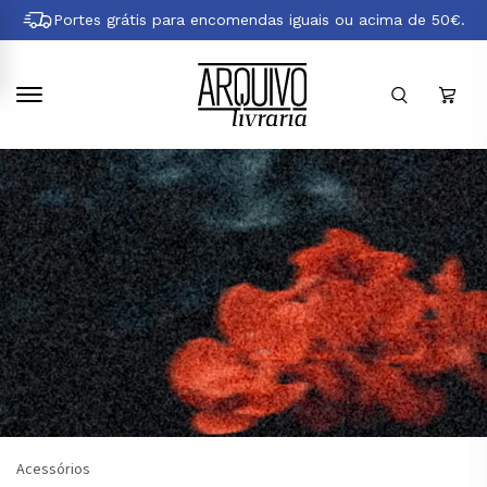
Pular
Portes grátis para encomendas iguais ou acima de 50€.
para
conteúdo
principal
Acessórios