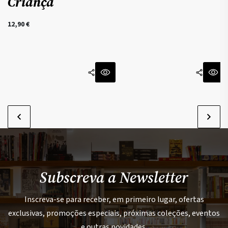
Criança
12,90
€
1
Subscreva a Newsletter
Inscreva-se para receber, em primeiro lugar, ofertas
exclusivas, promoções especiais, próximas coleções, eventos
e outras novidades.