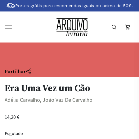
Pular
Portes grátis para encomendas iguais ou acima de 50€.
para
conteúdo
principal
Partilhar
Era Uma Vez um Cão
Adélia Carvalho, João Vaz De Carvalho
14,20
€
Esgotado