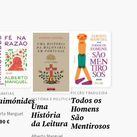
FICÇÃO TRADUZIDA
GRAFIAS
Todos os
aimónides
HISTÓRIA E POLÍTICA
Uma
Homens
História
rto Manguel
São
,90
€
da Leitura
Mentirosos
Alberto Manguel