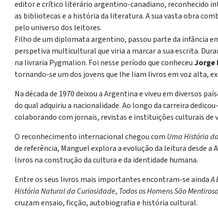
editor e crítico literário argentino-canadiano, reconhecido in
as bibliotecas e a história da literatura. A sua vasta obra com
pelo universo dos leitores.
Filho de um diplomata argentino, passou parte da infância em 
perspetiva multicultural que viria a marcar a sua escrita. Du
na livraria Pygmalion. Foi nesse período que conheceu
Jorge 
tornando-se um dos jovens que lhe liam livros em voz alta, exp
Na década de 1970 deixou a Argentina e viveu em diversos países
do qual adquiriu a nacionalidade. Ao longo da carreira dedicou-se
colaborando com jornais, revistas e instituições culturais de v
O reconhecimento internacional chegou com
Uma História da
de referência, Manguel explora a evolução da leitura desde a A
livros na construção da cultura e da identidade humana.
Entre os seus livros mais importantes encontram-se ainda
A 
História Natural da Curiosidade
,
Todos os Homens São Mentiroso
cruzam ensaio, ficção, autobiografia e história cultural.