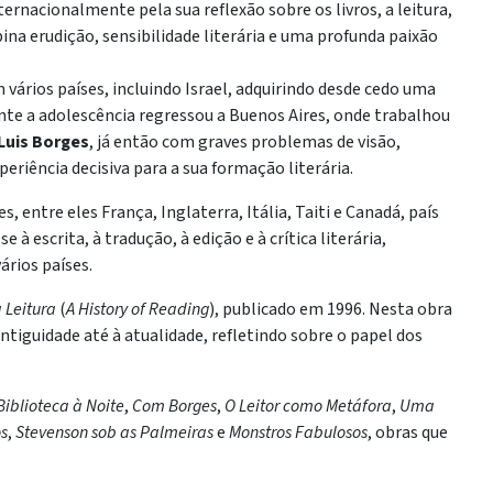
ternacionalmente pela sua reflexão sobre os livros, a leitura,
bina erudição, sensibilidade literária e uma profunda paixão
vários países, incluindo Israel, adquirindo desde cedo uma
rante a adolescência regressou a Buenos Aires, onde trabalhou
Luis Borges
, já então com graves problemas de visão,
eriência decisiva para a sua formação literária.
, entre eles França, Inglaterra, Itália, Taiti e Canadá, país
 à escrita, à tradução, à edição e à crítica literária,
ários países.
 Leitura
(
A History of Reading
), publicado em 1996. Nesta obra
ntiguidade até à atualidade, refletindo sobre o papel dos
Biblioteca à Noite
,
Com Borges
,
O Leitor como Metáfora
,
Uma
s
,
Stevenson sob as Palmeiras
e
Monstros Fabulosos
, obras que