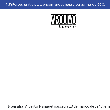
Portes grátis para encomendas iguais ou acima de 50€.
bre Alberto Mang
Biografia:
Alberto Manguel nasceu a 13 de março de 1948, em B