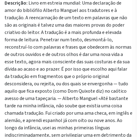
Descrição:
Livro em estreia mundial: Uma declaração de
amor do bibliófilo Alberto Manguel aos tradutores e à
tradução. A reencarnação de um texto em palavras que não
são as originais é talvez uma das maiores provas do poder
criativo do leitor. A tradução é a mais profunda e elevada
forma de leitura. Penetrar num texto, desmontá-lo,
reconstruí-lo com palavras e frases que obedecem às normas
de outros ouvidos e de outros olhos é dar uma nova vida a
esse texto, agora mais consciente das suas costuras e da sua
dívida ao acaso e ao prazer. É por isso que escolho aqui falar
da tradução em fragmentos que o próprio original
desconsidera, ou rejeita, ou dos quais se envergonha — tudo
aquilo que fica exposto (como Dom Quixote diz) no caótico
avesso de uma tapeçaria. — Alberto Manguel «Até bastante
tarde na minha infância, não soube que existia uma coisa
chamada tradução. Fui criado por uma ama checa, em inglês e
alemão, e aprendi espanhol já com oito ou nove anos. Ao
longo da infância, usei as minhas primeiras línguas
indiscriminadamente, sem privilegiar uma em detrimento da