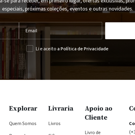
a-se para receber, em primeiro lugar, ofertas exclusivas, p
especiais, próximas coleções, eventos e outras novidades.
Li e aceito
a Política de Privacidade
Explorar
Livraria
Apoio ao
C
Cliente
Quem Somos
Livros
Co
(+
Livro de