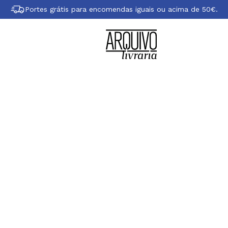
Portes grátis para encomendas iguais ou acima de 50€.
el Minhós Martins 