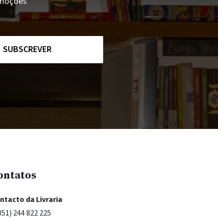
romoções
SUBSCREVER
ontatos
ntacto da Livraria
351) 244 822 225