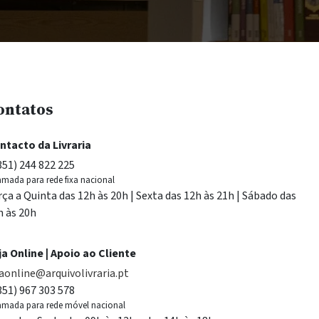
ontatos
ntacto da Livraria
351) 244 822 225
mada para rede fixa nacional
rça a Quinta das 12h às 20h | Sexta das 12h às 21h | Sábado das
h às 20h
ja Online | Apoio ao Cliente
jaonline@arquivolivraria.pt
351) 967 303 578
mada para rede móvel nacional