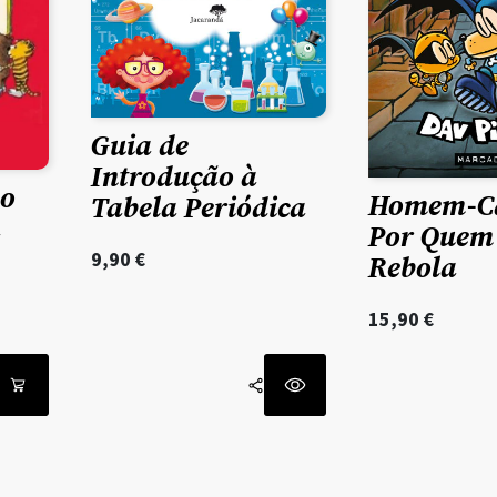
Guia de
Introdução à
so
Homem-Cã
Tabela Periódica
a
Por Quem 
9,90
€
Rebola
15,90
€