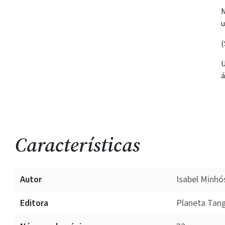
N
u
(
U
á
Características
Autor
Isabel Minhó
Editora
Planeta Tang