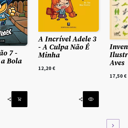
A Incrível Adele 3
Inven
- A Culpa Não É
o 7 -
Ilust
Minha
a Bola
Aves
12,20
€
17,50
€