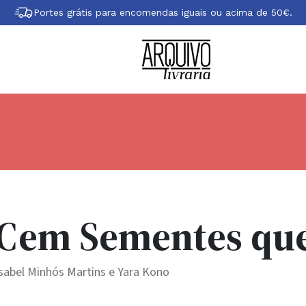
Portes grátis para encomendas iguais ou acima de 50€.
Cem Sementes qu
sabel Minhós Martins e Yara Kono