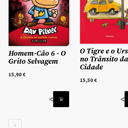
O Tigre e o Ur
Homem-Cão 6 - O
no Trânsito d
Grito Selvagem
Cidade
15,90
€
15,50
€