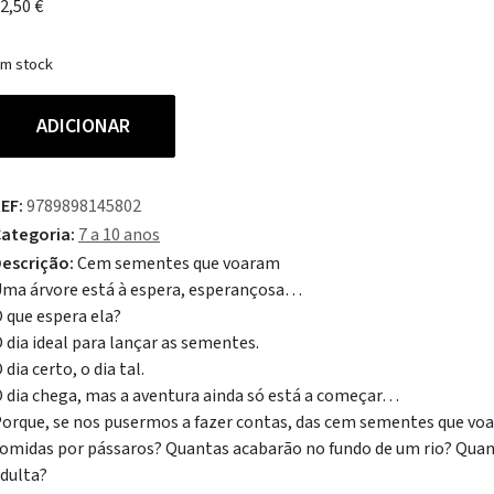
2,50
€
m stock
uantidade
ADICIONAR
e
Cem
ementes
EF:
9789898145802
ue
ategoria:
7 a 10 anos
oaram
escrição:
Cem sementes que voaram
ma árvore está à espera, esperançosa…
 que espera ela?
 dia ideal para lançar as sementes.
 dia certo, o dia tal.
 dia chega, mas a aventura ainda só está a começar…
orque, se nos pusermos a fazer contas, das cem sementes que vo
omidas por pássaros? Quantas acabarão no fundo de um rio? Quan
dulta?