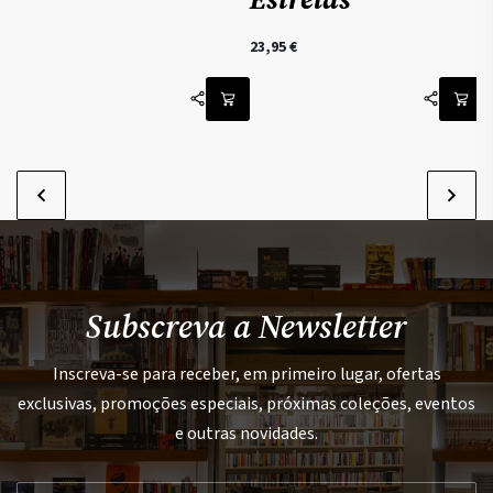
preço
preço
original
atual
23,95
€
era:
é:
20,95 €.
12,57 €.
Subscreva a Newsletter
Inscreva-se para receber, em primeiro lugar, ofertas
exclusivas, promoções especiais, próximas coleções, eventos
e outras novidades.