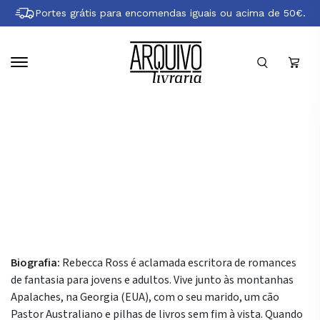
Pular
Portes grátis para encomendas iguais ou acima de 50€.
para
conteúdo
principal
Sobre Rebecca Ross
Biografia:
Rebecca Ross é aclamada escritora de romances
de fantasia para jovens e adultos. Vive junto às montanhas
Apalaches, na Georgia (EUA), com o seu marido, um cão
Pastor Australiano e pilhas de livros sem fim à vista. Quando