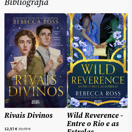
Bibliografia
Wild Reverence -
Rivais Divinos
Entre o Rio e as
O
O
2
12,57
€
20,95
€
Estrelas