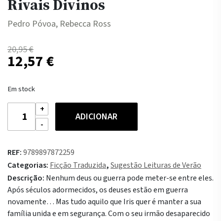
Rivais Divinos
Pedro Póvoa, Rebecca Ross
20,95
€
O
O
12,57
€
preço
preço
original
atual
era:
é:
Em stock
20,95 €.
12,57 €.
Quantidade
ADICIONAR
de
Rivais
Divinos
REF:
9789897872259
Categorias:
Ficção Traduzida
,
Sugestão Leituras de Verão
Descrição:
Nenhum deus ou guerra pode meter-se entre eles.
Após séculos adormecidos, os deuses estão em guerra
novamente… Mas tudo aquilo que Iris quer é manter a sua
família unida e em segurança. Com o seu irmão desaparecido