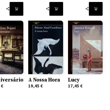
Lucy
iversário
A Nossa Hora
17,45
€
5
€
19,45
€