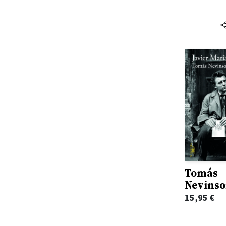
Abigail Balfe
Akiara Books
Abigail Owen
Ala Dos Livros
Abigail Shrier
Albatroz
Abraham Lincoln
Alfaguara
Accursio Soldano
Alfarroba
Achdé
Alma Dos Livros
Achille Mbembe
Almedina
Ada D'Adamo
Ancora
Adalberto Faria
Andrews Mcmeel Publishing
Adam Grant
Antigona
Adam Haslett
Apa Publications
Tomás
Adam Hochoschild
Nevins
Areal
Adam Kay
15,95
€
Areal Editores
Adam Kingl
Arena