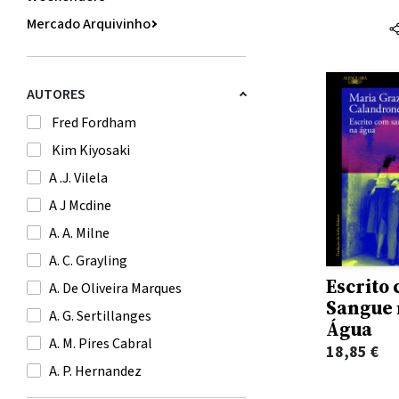
Mercado Arquivinho
Livros
Gift
AUTORES
Jogos
Fred Fordham
Brinquedos
Kim Kiyosaki
Papelaria
A .J. Vilela
Marcas em Destaque
A J Mcdine
A. A. Milne
A. C. Grayling
Escrito
A. De Oliveira Marques
Sangue 
A. G. Sertillanges
Água
A. M. Pires Cabral
18,85
€
A. P. Hernandez