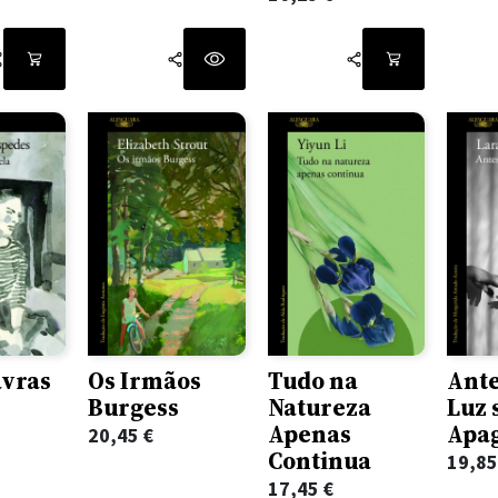
avras
Os Irmãos
Tudo na
Ante
Burgess
Natureza
Luz 
Apenas
Apa
20,45
€
Continua
19,8
17,45
€