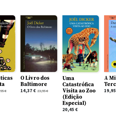
A M
ticas
O Livro dos
Uma
Terc
ta
Baltimore
Catastrófica
Visita ao Zoo
O
O
19,9
14,37
€
,95
€
23,95
€
(Edição
preço
preço
Especial)
original
atual
era:
é:
20,45
€
23,95 €.
14,37 €.