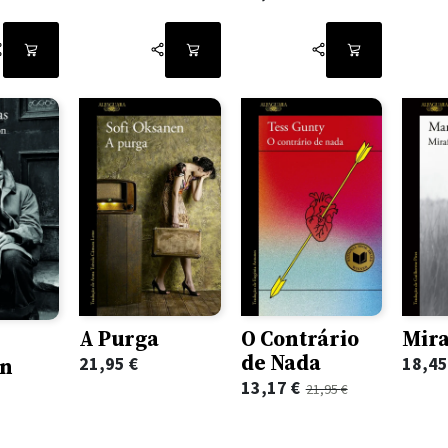
A Purga
O Contrário
Mira
de Nada
on
21,95
€
18,4
O
O
13,17
€
21,95
€
preço
preço
original
atual