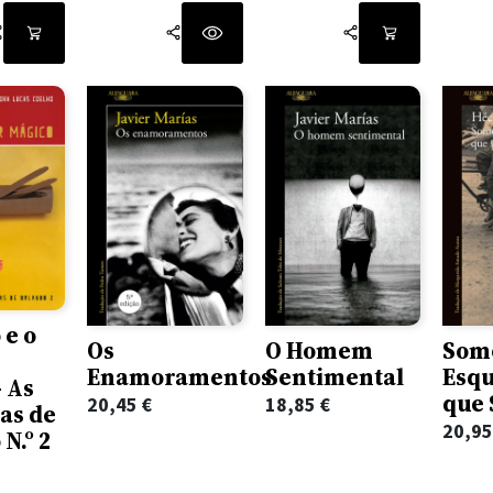
era:
é:
21,95 €.
13,17 €.
 e o
Os
O Homem
Som
Enamoramentos
Sentimental
Esq
- As
que
20,45
€
18,85
€
as de
20,9
N.º 2