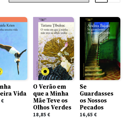
inha
O Verão em
Se
eira Vida
que a Minha
Guardasses
Mãe Teve os
os Nossos
5
€
Olhos Verdes
Pecados
18,85
€
16,65
€