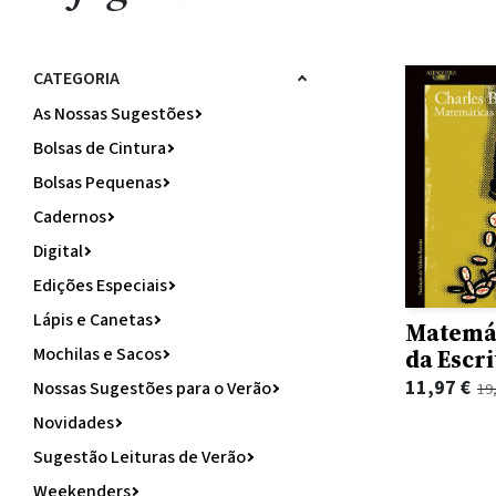
CATEGORIA
As Nossas Sugestões
Bolsas de Cintura
Bolsas Pequenas
Cadernos
Digital
Edições Especiais
Lápis e Canetas
Matemá
Mochilas e Sacos
da Escri
O
O
11,97
€
Nossas Sugestões para o Verão
19
preço
preço
Novidades
original
atual
Sugestão Leituras de Verão
era:
é:
Weekenders
19,95 €.
11,97 €.