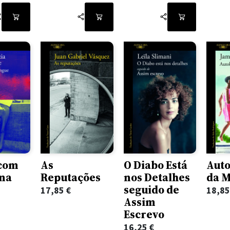
 com
As
O Diabo Está
Auto
na
Reputações
nos Detalhes
da 
seguido de
17,85
€
18,8
Assim
Escrevo
16,25
€