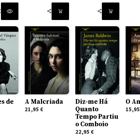
s de
A Malcriada
Diz-me Há
O An
Quanto
21,95
€
15,9
Tempo Partiu
o Comboio
22,95
€