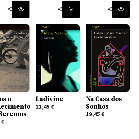
os o
Ladivine
Na Casa dos
uecimento
Sonhos
21,45
€
 Seremos
19,45
€
5
€