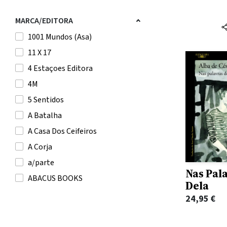
A. Saint-Exupery
A. T. Qureshi
MARCA/EDITORA
A.E. Housman
1001 Mundos (Asa)
A.F. Steadman
11 X 17
A.L. Jackson
4 Estaçoes Editora
Aaron Blabey
4M
Aaron Reynolds
5 Sentidos
AAVV
A Batalha
Abby Jimenez
A Casa Dos Ceifeiros
Abdellah Taïa
A Corja
Abdelwahab Meddeb
a/parte
Nas Pal
Abdul Rahman Azzam
ABACUS BOOKS
Dela
Abdulrazak Gurnah
Actual Editora
24,95
€
Abel Mota
Adams Media Corporation
Abhijit V. Banerjee
Affenzahn