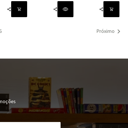
6
Próximo
romoções