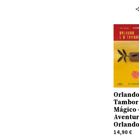
Adam Larkum
Arquivo
Adam Philips
Arte Plural
Adam Rutherford
ARTEBENE
Adam Sass
Artistas Unidos
Adam Silvera
Asa
Adam Stower
Assembleia Da Republica
Adam Wallace
Assírio & Alvim
Adam Zagajewski
ATLANTIC BOOKS
Adela Turin
Aurora
Adele Faber
Avante
Orlando
Adele Schlombs
Avenida da Liberdade Editores
Tambor
Adelheid Dahimène
Mágico 
Banana Panda
Aventur
Adélia Carvalho
Batalha Centro de Cinema
Orlando 
Adeline Pierre
Batsford
14,90
€
Adelino Cunha