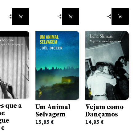
s que a
Um Animal
Vejam como
se
Selvagem
Dançamos
gue
15,95
€
14,95
€
5
€