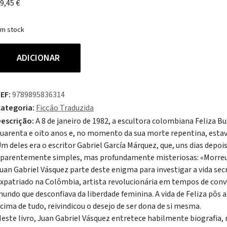
9,45
€
m stock
uantidade
ADICIONAR
e
s
Nomes
EF:
9789895836314
e
ategoria:
Ficção Traduzida
eliza
escrição:
A 8 de janeiro de 1982, a escultora colombiana Feliza 
uarenta e oito anos e, no momento da sua morte repentina, est
m deles era o escritor Gabriel García Márquez, que, uns dias depois
parentemente simples, mas profundamente misteriosas: «Morreu 
uan Gabriel Vásquez parte deste enigma para investigar a vida secr
xpatriado na Colômbia, artista revolucionária em tempos de convu
undo que desconfiava da liberdade feminina. A vida de Feliza pôs a
cima de tudo, reivindicou o desejo de ser dona de si mesma.
este livro, Juan Gabriel Vásquez entretece habilmente biografia,