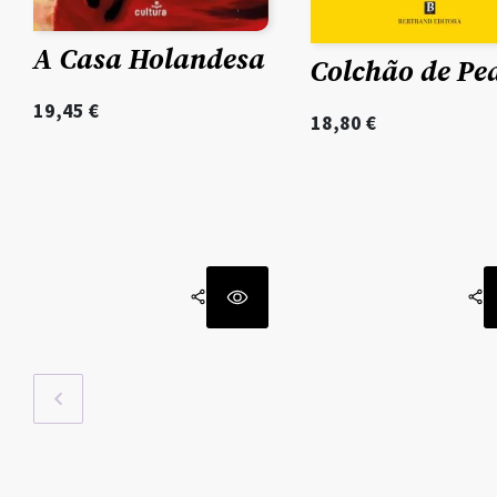
A Casa Holandesa
Colchão de Pe
19,45
€
18,80
€