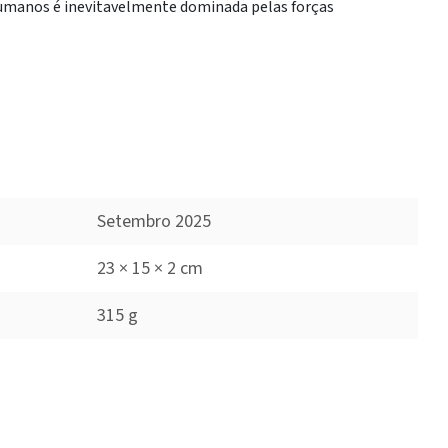
humanos é inevitavelmente dominada pelas forças
Setembro 2025
23 × 15 × 2 cm
315 g