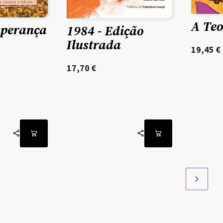
A Te
sperança
1984 - Edição
Ilustrada
19,45
€
17,70
€