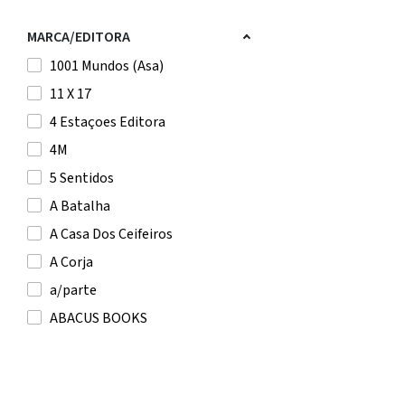
A. Saint-Exupery
A. T. Qureshi
MARCA/EDITORA
A.E. Housman
1001 Mundos (Asa)
A.F. Steadman
11 X 17
A.L. Jackson
4 Estaçoes Editora
Aaron Blabey
4M
Aaron Reynolds
5 Sentidos
AAVV
A Batalha
Abby Jimenez
A Casa Dos Ceifeiros
Abdellah Taïa
A Corja
Abdelwahab Meddeb
a/parte
Abdul Rahman Azzam
ABACUS BOOKS
Abdulrazak Gurnah
Actual Editora
Abel Mota
Adams Media Corporation
Abhijit V. Banerjee
Affenzahn