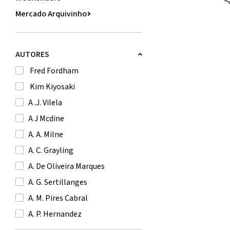
Mercado Arquivinho
Livros
Gift
AUTORES
Jogos
Fred Fordham
Brinquedos
Kim Kiyosaki
Papelaria
A .J. Vilela
Marcas em Destaque
A J Mcdine
A. A. Milne
A. C. Grayling
A. De Oliveira Marques
A. G. Sertillanges
A. M. Pires Cabral
A. P. Hernandez