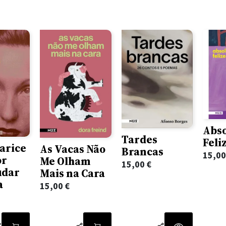
Abs
Tardes
Feli
arice
As Vacas Não
Brancas
15,0
or
Me Olham
15,00
€
udar
Mais na Cara
a
15,00
€