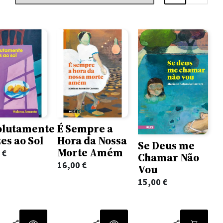
olutamente
É Sempre a
zes ao Sol
Hora da Nossa
Se Deus me
Morte Amém
0
€
Chamar Não
16,00
€
Vou
15,00
€