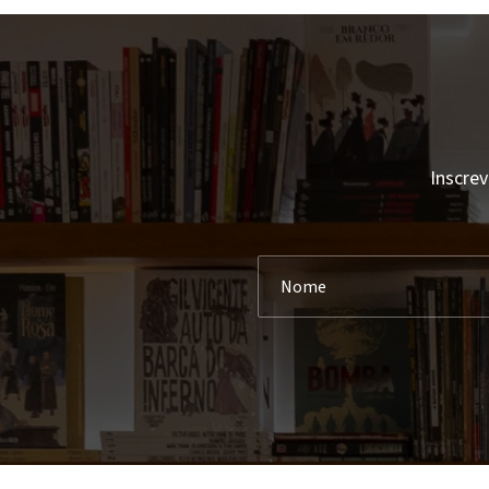
Abigail Balfe
Akiara Books
Abigail Owen
Ala Dos Livros
Abigail Shrier
Albatroz
Abraham Lincoln
Alfaguara
Accursio Soldano
Alfarroba
Inscrev
Achdé
Alma Dos Livros
Achille Mbembe
Almedina
Ada D'Adamo
Ancora
Adalberto Faria
Andrews Mcmeel Publishing
Adam Grant
Antigona
Adam Haslett
Apa Publications
Adam Hochoschild
Areal
Adam Kay
Areal Editores
Adam Kingl
Arena