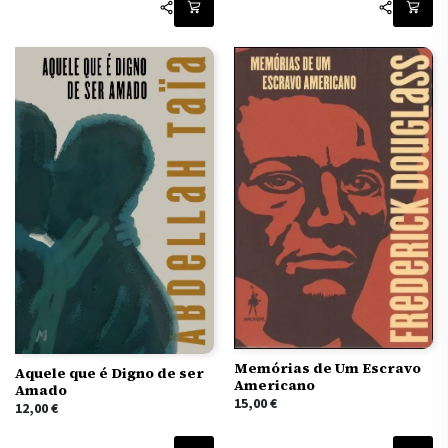
Memórias de Um Escravo
Aquele que é Digno de ser
Americano
Amado
15,00
€
12,00
€