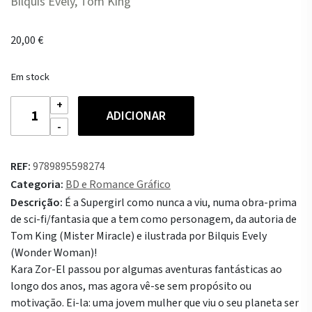
Bilquis Evely, Tom King
20,00
€
Em stock
Quantidade
ADICIONAR
de
Supergirl
Mulher
REF:
9789895598274
do
Categoria:
BD e Romance Gráfico
Futuro
Descrição:
É a Supergirl como nunca a viu, numa obra-prima
de sci-fi/fantasia que a tem como personagem, da autoria de
Tom King (Mister Miracle) e ilustrada por Bilquis Evely
(Wonder Woman)!
Kara Zor-El passou por algumas aventuras fantásticas ao
longo dos anos, mas agora vê-se sem propósito ou
motivação. Ei-la: uma jovem mulher que viu o seu planeta ser