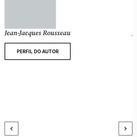
Jean-Jacques Rousseau
J
Jo
PERFIL DO AUTOR
es
di
cu
c