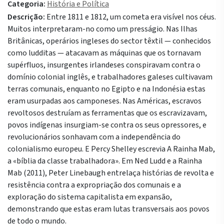
Categoria:
História e Política
Descrição:
Entre 1811 e 1812, um cometa era visível nos céus.
Muitos interpretaram-no como um presságio. Nas Ilhas
Britânicas, operários ingleses do sector têxtil — conhecidos
como ludditas — atacavam as máquinas que os tornavam
supérfluos, insurgentes irlandeses conspiravam contra o
domínio colonial inglês, e trabalhadores galeses cultivavam
terras comunais, enquanto no Egipto e na Indonésia estas
eram usurpadas aos camponeses. Nas Américas, escravos
revoltosos destruíam as ferramentas que os escravizavam,
povos indígenas insurgiam-se contra os seus opressores, e
revolucionários sonhavam com a independência do
colonialismo europeu. E Percy Shelley escrevia A Rainha Mab,
a «bíblia da classe trabalhadora». Em Ned Ludd e a Rainha
Mab (2011), Peter Linebaugh entrelaça histórias de revolta e
resistência contra a expropriação dos comunais e a
exploração do sistema capitalista em expansão,
demonstrando que estas eram lutas transversais aos povos
de todo o mundo.