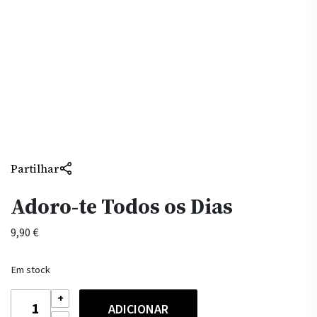
Partilhar
Adoro-te Todos os Dias
9,90
€
Em stock
Quantidade
ADICIONAR
de