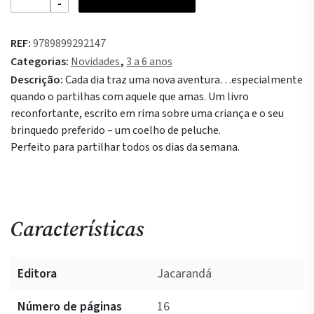
Adoro-
te
REF:
9789899292147
Todos
Categorias:
Novidades
,
3 a 6 anos
os
Descrição:
Cada dia traz uma nova aventura…especialmente
Dias
quando o partilhas com aquele que amas. Um livro
reconfortante, escrito em rima sobre uma criança e o seu
brinquedo preferido – um coelho de peluche.
Perfeito para partilhar todos os dias da semana.
Características
Editora
Jacarandá
Número de páginas
16