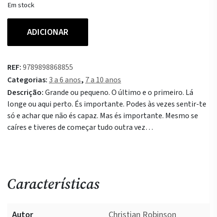
Em stock
Quantidade
ADICIONAR
de
És
Importante
REF:
9789898868855
Categorias:
3 a 6 anos
,
7 a 10 anos
Descrição:
Grande ou pequeno. O último e o primeiro. Lá
longe ou aqui perto. És importante. Podes às vezes sentir-te
só e achar que não és capaz. Mas és importante. Mesmo se
caíres e tiveres de começar tudo outra vez…
Características
Autor
Christian Robinson